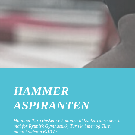
HAMMER
ASPIRANTEN
Hammer Turn ønsker velkommen til konkurranse den 3.
mai for Rytmisk Gymnastikk, Turn kvinner og Turn
menn i alderen 6-10 år.